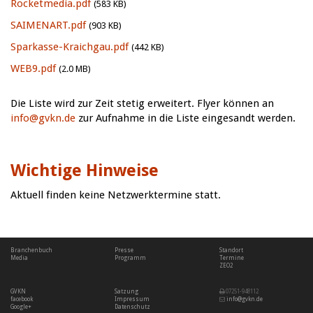
Rocketmedia.pdf
(583 KB)
SAIMENART.pdf
(903 KB)
Sparkasse-Kraichgau.pdf
(442 KB)
WEB9.pdf
(2.0 MB)
Die Liste wird zur Zeit stetig erweitert. Flyer können an
info@gvkn.de
zur Aufnahme in die Liste eingesandt werden.
Wichtige Hinweise
Aktuell finden keine Netzwerktermine statt.
Branchenbuch
Presse
Standort
Media
Programm
Termine
ZEO2
GVKN
Satzung
07251-948112
facebook
Impressum
info@gvkn.de
Google+
Datenschutz