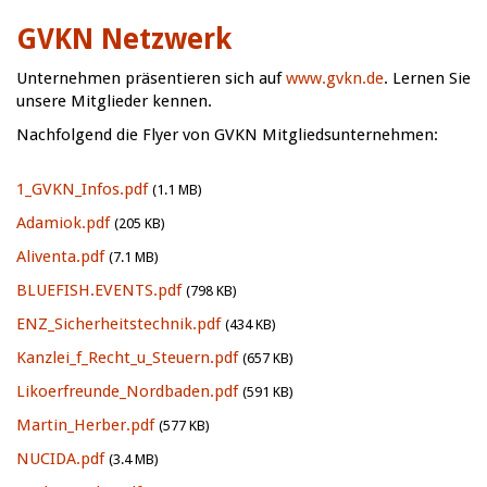
GVKN Netzwerk
Unternehmen präsentieren sich auf
www.gvkn.de
. Lernen Sie
unsere Mitglieder kennen.
Nachfolgend die Flyer von GVKN Mitgliedsunternehmen:
1_GVKN_Infos.pdf
(1.1 MB)
Adamiok.pdf
(205 KB)
Aliventa.pdf
(7.1 MB)
BLUEFISH.EVENTS.pdf
(798 KB)
ENZ_Sicherheitstechnik.pdf
(434 KB)
Kanzlei_f_Recht_u_Steuern.pdf
(657 KB)
Likoerfreunde_Nordbaden.pdf
(591 KB)
Martin_Herber.pdf
(577 KB)
NUCIDA.pdf
(3.4 MB)