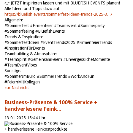
👉 JETZT inspirieren lassen und mit BLUEFISH EVENTS planen!
Alle Ideen und Tipps dazu auf:
https://bluefish.events/sommerfest-ideen-trends-2025-3.../
Allgemein:
#Sommerfest #Firmenfeier #Teamevent #Sommerparty
#Sommerfeeling #BluefishEvents
Trends & Inspiration:
#SommerfestIdeen #EventTrends2025 #FirmenfeierTrends
#InspirationFürEvents
Teambuilding & Atmosphäre:
#TeamSpirit #GemeinsamFeiern #UnvergesslicheMomente
#TeamEventVibes
Sonstige:
#SommerImBüro #SommerTrends #WorkAndFun
#FeiernMitKollegen
zur Nachricht
Business-Präsente & 100% Service +
handverlesene Feink...
13.01.2025 15:44 Uhr
Business-Präsente & 100% Service
+ handverlesene Feinkostprodukte