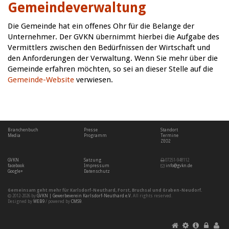
Gemeindeverwaltung
Die Gemeinde hat ein offenes Ohr für die Belange der
Unternehmer. Der GVKN übernimmt hierbei die Aufgabe des
Vermittlers zwischen den Bedürfnissen der Wirtschaft und
den Anforderungen der Verwaltung. Wenn Sie mehr über die
Gemeinde erfahren möchten, so sei an dieser Stelle auf die
Gemeinde-Website
verwiesen.
Branchenbuch
Presse
Standort
Media
Programm
Termine
ZEO2
GVKN
Satzung
07251-948112
facebook
Impressum
info@gvkn.de
Google+
Datenschutz
Gemeinsam geht mehr für
Karlsdorf-Neuthard
,
Forst
,
Bruchsal
und
Graben-Neudorf
.
2012-2026 by
GVKN | Gewerbeverein Karlsdorf-Neuthard e.V.
All rights reserved.
Designed by
WEB9
/ powered by
CMS9
.