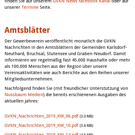
finden Sie auf unserem
GVKN News facebook Kanal
oder auf
unserer
Termine
Seite.
Amtsblätter
Der Gewerbeverein veröffentlicht monatlich die GVKN
Nachrichten in den Amtsblättern der Gemeinden Karlsdorf-
Neuthard, Bruchsal, Stutensee und Graben-Neudorf. Damit
informieren wir regelmäßig fast 45.000 Haushalte oder mehr
als 100.000 Menschen aus der Region über unsere
Vereinsaktivitäten wie auch Berichte aus den Reihen unserer
Mitgliedsunternehmen.
Nachfolgend finden Sie (mit freundlicher Unterstützung von
Nussbaum Medien
) die bereits erschienenen Ausgaben des
aktuellen Jahres:
GVKN_Nachrichten_2019_KW_06.pdf
(3.0 MB)
GVKN_Nachrichten_2019_KW_10.pdf
(3.6 MB)
GVKN_Nachrichten_2019_KW_14.pdf
(4.5 MB)